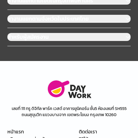
หางานแยกตามเขตในกรุงเทพมหานคร
หางานแยกตามจังหวัดในประเทศไทย
สำหรับผู้สมัครงาน
เลขที่ 111 ทรู ดิจิทัล พาร์ค เวสต์ อาคารยูนิคอร์น ชั้น5 ห้องเลขที่ SH555
ถนนสุขุมวิท แขวงบางจาก เขตพระโขนง กรุงเทพ 10260
หน้าแรก
ติดต่อเรา