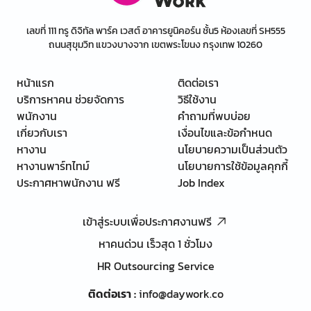
เลขที่ 111 ทรู ดิจิทัล พาร์ค เวสต์ อาคารยูนิคอร์น ชั้น5 ห้องเลขที่ SH555
ถนนสุขุมวิท แขวงบางจาก เขตพระโขนง กรุงเทพ 10260
หน้าแรก
ติดต่อเรา
บริการหาคน ช่วยจัดการ
วิธีใช้งาน
พนักงาน
คำถามที่พบบ่อย
เกี่ยวกับเรา
เงื่อนไขและข้อกำหนด
หางาน
นโยบายความเป็นส่วนตัว
หางานพาร์ทไทม์
นโยบายการใช้ข้อมูลคุกกี้
ประกาศหาพนักงาน ฟรี
Job Index
เข้าสู่ระบบเพื่อประกาศงานฟรี
หาคนด่วน เร็วสุด 1 ชั่วโมง
HR Outsourcing Service
ติดต่อเรา
:
info@daywork.co