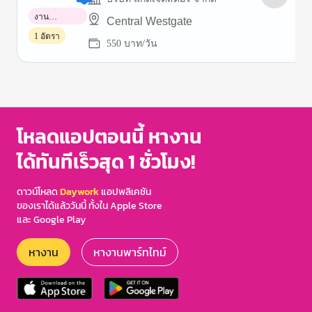
งาน
Central Westgate
พาร์ทไทม์
1 อัตรา
550 บาท/วัน
Item
1
of
3
โหลดแอปตอนนี้ หางาน
ได้ทันทีเร็วสุด 1 ชั่วโมง!
ดาวน์โหลด
Daywork
แอปพลิเคชัน
ของเราได้แล้ววันนี้ ทั้งใน Apple Store
และ Google Play
หางาน
หางานพาร์ทไทม์