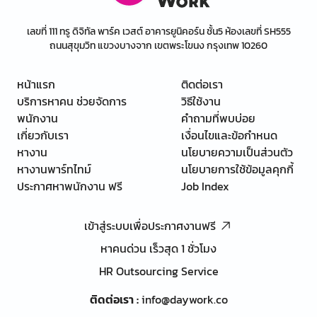
เลขที่ 111 ทรู ดิจิทัล พาร์ค เวสต์ อาคารยูนิคอร์น ชั้น5 ห้องเลขที่ SH555
ถนนสุขุมวิท แขวงบางจาก เขตพระโขนง กรุงเทพ 10260
หน้าแรก
ติดต่อเรา
บริการหาคน ช่วยจัดการ
วิธีใช้งาน
พนักงาน
คำถามที่พบบ่อย
เกี่ยวกับเรา
เงื่อนไขและข้อกำหนด
หางาน
นโยบายความเป็นส่วนตัว
หางานพาร์ทไทม์
นโยบายการใช้ข้อมูลคุกกี้
ประกาศหาพนักงาน ฟรี
Job Index
เข้าสู่ระบบเพื่อประกาศงานฟรี
หาคนด่วน เร็วสุด 1 ชั่วโมง
HR Outsourcing Service
ติดต่อเรา
:
info@daywork.co