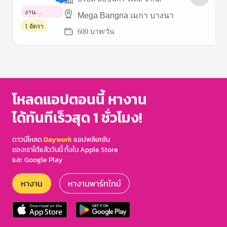
งาน
Mega Bangna เมกา บางนา
พาร์ทไทม์
1 อัตรา
600 บาท/วัน
Item
1
of
3
โหลดแอปตอนนี้ หางาน
ได้ทันทีเร็วสุด 1 ชั่วโมง!
ดาวน์โหลด
Daywork
แอปพลิเคชัน
ของเราได้แล้ววันนี้ ทั้งใน Apple Store
และ Google Play
หางาน
หางานพาร์ทไทม์