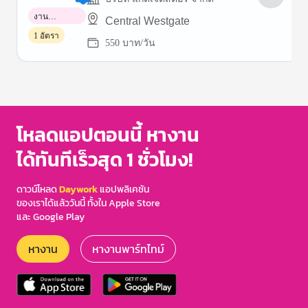
งาน
Central Westgate
พาร์ทไทม์
1 อัตรา
550 บาท/วัน
Item
1
of
3
โหลดแอปตอนนี้ หางาน
ได้ทันทีเร็วสุด 1 ชั่วโมง!
ดาวน์โหลด
Daywork
แอปพลิเคชัน
ของเราได้แล้ววันนี้ ทั้งใน Apple Store
และ Google Play
หางาน
หางานพาร์ทไทม์