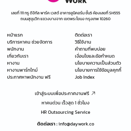
เลขที่ 111 ทรู ดิจิทัล พาร์ค เวสต์ อาคารยูนิคอร์น ชั้น5 ห้องเลขที่ SH555
ถนนสุขุมวิท แขวงบางจาก เขตพระโขนง กรุงเทพ 10260
หน้าแรก
ติดต่อเรา
บริการหาคน ช่วยจัดการ
วิธีใช้งาน
พนักงาน
คำถามที่พบบ่อย
เกี่ยวกับเรา
เงื่อนไขและข้อกำหนด
หางาน
นโยบายความเป็นส่วนตัว
หางานพาร์ทไทม์
นโยบายการใช้ข้อมูลคุกกี้
ประกาศหาพนักงาน ฟรี
Job Index
เข้าสู่ระบบเพื่อประกาศงานฟรี
หาคนด่วน เร็วสุด 1 ชั่วโมง
HR Outsourcing Service
ติดต่อเรา
:
info@daywork.co