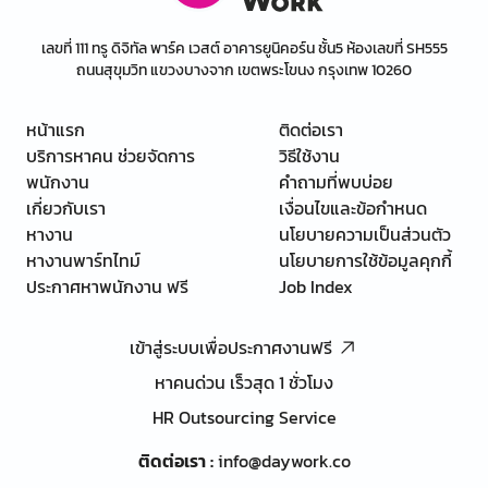
เลขที่ 111 ทรู ดิจิทัล พาร์ค เวสต์ อาคารยูนิคอร์น ชั้น5 ห้องเลขที่ SH555
ถนนสุขุมวิท แขวงบางจาก เขตพระโขนง กรุงเทพ 10260
หน้าแรก
ติดต่อเรา
บริการหาคน ช่วยจัดการ
วิธีใช้งาน
พนักงาน
คำถามที่พบบ่อย
เกี่ยวกับเรา
เงื่อนไขและข้อกำหนด
หางาน
นโยบายความเป็นส่วนตัว
หางานพาร์ทไทม์
นโยบายการใช้ข้อมูลคุกกี้
ประกาศหาพนักงาน ฟรี
Job Index
เข้าสู่ระบบเพื่อประกาศงานฟรี
หาคนด่วน เร็วสุด 1 ชั่วโมง
HR Outsourcing Service
ติดต่อเรา
:
info@daywork.co