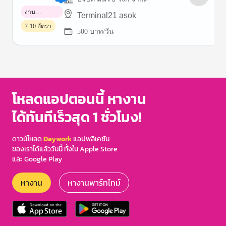
งาน
Terminal21 asok
พาร์ทไทม์
7-10 อัตรา
500 บาท/วัน
Item
1
of
3
โหลดแอปตอนนี้ หางาน
ได้ทันทีเร็วสุด 1 ชั่วโมง!
ดาวน์โหลด
Daywork
แอปพลิเคชัน
ของเราได้แล้ววันนี้ ทั้งใน Apple Store
และ Google Play
หางาน
หางานพาร์ทไทม์