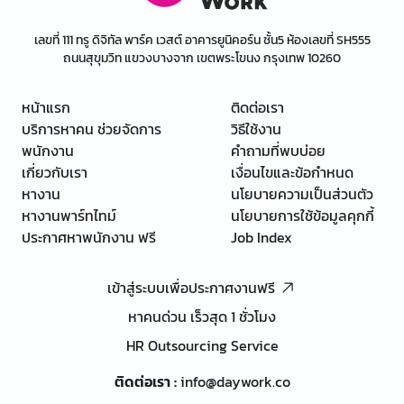
เลขที่ 111 ทรู ดิจิทัล พาร์ค เวสต์ อาคารยูนิคอร์น ชั้น5 ห้องเลขที่ SH555
ถนนสุขุมวิท แขวงบางจาก เขตพระโขนง กรุงเทพ 10260
หน้าแรก
ติดต่อเรา
บริการหาคน ช่วยจัดการ
วิธีใช้งาน
พนักงาน
คำถามที่พบบ่อย
เกี่ยวกับเรา
เงื่อนไขและข้อกำหนด
หางาน
นโยบายความเป็นส่วนตัว
หางานพาร์ทไทม์
นโยบายการใช้ข้อมูลคุกกี้
ประกาศหาพนักงาน ฟรี
Job Index
เข้าสู่ระบบเพื่อประกาศงานฟรี
หาคนด่วน เร็วสุด 1 ชั่วโมง
HR Outsourcing Service
ติดต่อเรา
:
info@daywork.co