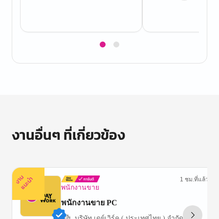
Item
1
of
2
งานอื่นๆ ที่เกี่ยวข้อง
ง
น
แ
น
ะ
า
นำ
1 ชม.ที่แล้ว
พนักงานขาย
พนักงานขาย PC
บริษัท เดย์เวิร์ค ( ประเทศไทย ) จำกัด (PM)