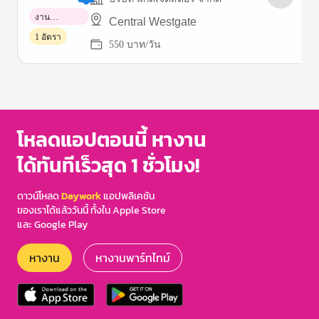
งาน
Central Westgate
พาร์ทไทม์
1 อัตรา
550 บาท/วัน
Item
1
of
3
โหลดแอปตอนนี้ หางาน
ได้ทันทีเร็วสุด 1 ชั่วโมง!
ดาวน์โหลด
Daywork
แอปพลิเคชัน
ของเราได้แล้ววันนี้ ทั้งใน Apple Store
และ Google Play
หางาน
หางานพาร์ทไทม์