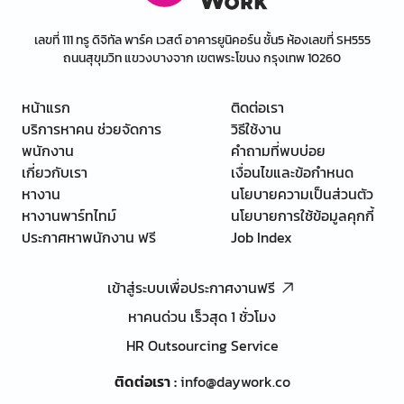
เลขที่ 111 ทรู ดิจิทัล พาร์ค เวสต์ อาคารยูนิคอร์น ชั้น5 ห้องเลขที่ SH555
ถนนสุขุมวิท แขวงบางจาก เขตพระโขนง กรุงเทพ 10260
หน้าแรก
ติดต่อเรา
บริการหาคน ช่วยจัดการ
วิธีใช้งาน
พนักงาน
คำถามที่พบบ่อย
เกี่ยวกับเรา
เงื่อนไขและข้อกำหนด
หางาน
นโยบายความเป็นส่วนตัว
หางานพาร์ทไทม์
นโยบายการใช้ข้อมูลคุกกี้
ประกาศหาพนักงาน ฟรี
Job Index
เข้าสู่ระบบเพื่อประกาศงานฟรี
หาคนด่วน เร็วสุด 1 ชั่วโมง
HR Outsourcing Service
ติดต่อเรา
:
info@daywork.co