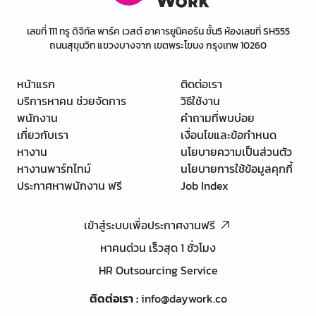
เลขที่ 111 ทรู ดิจิทัล พาร์ค เวสต์ อาคารยูนิคอร์น ชั้น5 ห้องเลขที่ SH555
ถนนสุขุมวิท แขวงบางจาก เขตพระโขนง กรุงเทพ 10260
หน้าแรก
ติดต่อเรา
บริการหาคน ช่วยจัดการ
วิธีใช้งาน
พนักงาน
คำถามที่พบบ่อย
เกี่ยวกับเรา
เงื่อนไขและข้อกำหนด
หางาน
นโยบายความเป็นส่วนตัว
หางานพาร์ทไทม์
นโยบายการใช้ข้อมูลคุกกี้
ประกาศหาพนักงาน ฟรี
Job Index
เข้าสู่ระบบเพื่อประกาศงานฟรี
หาคนด่วน เร็วสุด 1 ชั่วโมง
HR Outsourcing Service
ติดต่อเรา
:
info@daywork.co