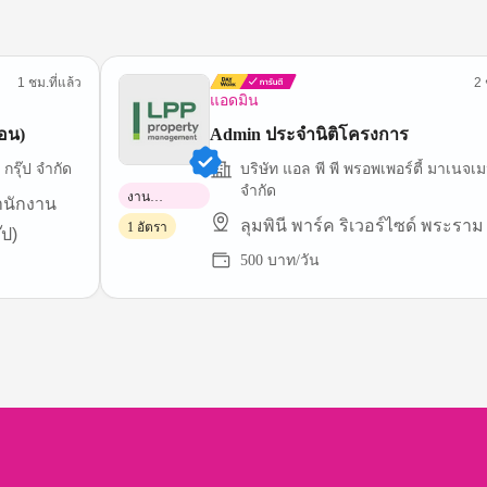
1 ชม.ที่แล้ว
2 
แอดมิน
ือน)
Admin ประจำนิติโครงการ
กรุ๊ป จำกัด
บริษัท แอล พี พี พรอพเพอร์ตี้ มาเนจเม
จำกัด
งาน
ำนักงาน
พาร์ทไทม์
ลุมพินี พาร์ค ริเวอร์ไซด์ พระราม
1 อัตรา
๊ป)
500 บาท/วัน