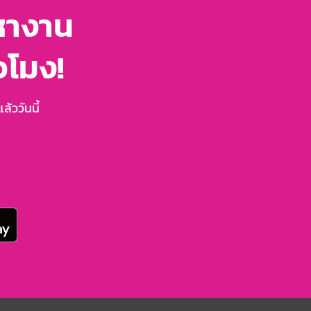
หางาน
่วโมง!
้ววันนี้