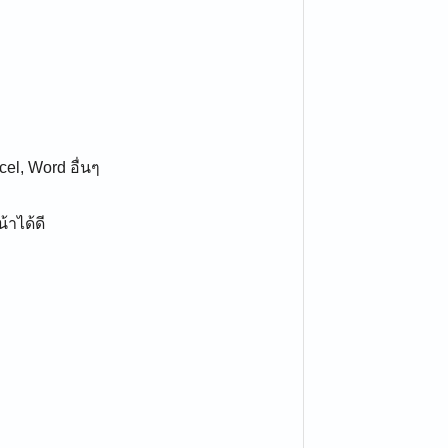
el, Word อื่นๆ
าได้ดี