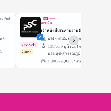
ชม.ที่แล้ว
4 ชม.ที่
แอดมิน
เจ้าหน้าที่ประสานงานจัดส่ง
นท์
บริษัท พรีเมียร์ สปอร์ต คอนซัลติ้ง จำกัด
งานประจำ
118/61 หมู่บ้านปรัชญา-บิซโฮม 2
 3
2 อัตรา
อ่อนนุช-สุวรรณภูมิ ถนนลาดกระบัง
15,000 - 20,000 บาท/เดือน