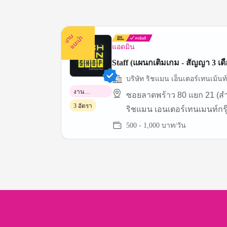
ง
น
แ
น
ะ
า
นำ
แอดมิน
Staff (แผนกเติมเกม - สัญญา 3 เด
บริษัท ริชแมน เอ็นเตอร์เทนเม้นท์ 
งาน
ซอยลาดพร้าว 80 แยก 21 (ส
พาร์ทไทม์
3 อัตรา
ริชแมน เอนเตอร์เทนเมนท์กรุ
500 - 1,000 บาท/วัน
Item
1
of
3