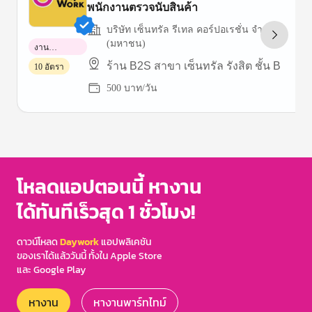
พนักงานตรวจนับสินค้า
บริษัท เซ็นทรัล รีเทล คอร์ปอเรชั่น จำกัด
(มหาชน)
งาน
พาร์ทไทม์
ร้าน B2S สาขา เซ็นทรัล รังสิต ชั้น B
10 อัตรา
500 บาท/วัน
Item
1
of
3
โหลดแอปตอนนี้ หางาน
ได้ทันทีเร็วสุด 1 ชั่วโมง!
ดาวน์โหลด
Daywork
แอปพลิเคชัน
ของเราได้แล้ววันนี้ ทั้งใน Apple Store
และ Google Play
หางาน
หางานพาร์ทไทม์