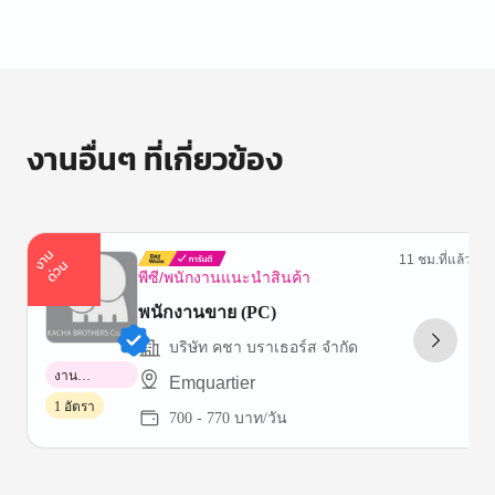
งานอื่นๆ ที่เกี่ยวข้อง
า
น
ด่
ว
11 ชม.ที่แล้ว
ง
น
พีซี/พนักงานแนะนำสินค้า
พนักงานขาย (PC)
บริษัท คชา บราเธอร์ส จำกัด
งาน
Emquartier
พาร์ทไทม์
1 อัตรา
700 - 770 บาท/วัน
Item
1