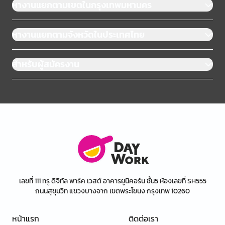
หางานแยกตามเขตในกรุงเทพมหานคร
หางานแยกตามจังหวัดในประเทศไทย
สำหรับผู้สมัครงาน
เลขที่ 111 ทรู ดิจิทัล พาร์ค เวสต์ อาคารยูนิคอร์น ชั้น5 ห้องเลขที่ SH555
ถนนสุขุมวิท แขวงบางจาก เขตพระโขนง กรุงเทพ 10260
หน้าแรก
ติดต่อเรา