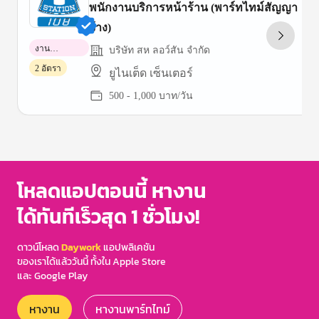
พนักงานบริการหน้าร้าน (พาร์ทไทม์สัญญา
จ้าง)
งาน
บริษัท สห ลอว์สัน จำกัด
พาร์ทไทม์
2 อัตรา
ยูไนเต็ด เซ็นเตอร์
500 - 1,000 บาท/วัน
Item
1
of
3
โหลดแอปตอนนี้ หางาน
ได้ทันทีเร็วสุด 1 ชั่วโมง!
ดาวน์โหลด
Daywork
แอปพลิเคชัน
ของเราได้แล้ววันนี้ ทั้งใน Apple Store
และ Google Play
หางาน
หางานพาร์ทไทม์