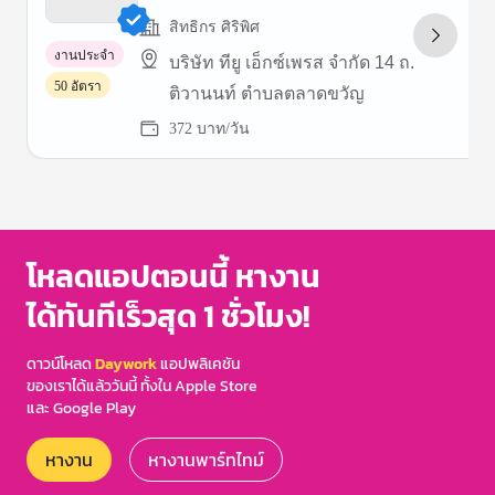
สิทธิกร ศิริพิศ
งานประจำ
บริษัท ทียู เอ็กซ์เพรส จำกัด 14 ถ.
50 อัตรา
ติวานนท์ ตำบลตลาดขวัญ
372 บาท/วัน
Item
1
of
3
โหลดแอปตอนนี้ หางาน
ได้ทันทีเร็วสุด 1 ชั่วโมง!
ดาวน์โหลด
Daywork
แอปพลิเคชัน
ของเราได้แล้ววันนี้ ทั้งใน Apple Store
และ Google Play
หางาน
หางานพาร์ทไทม์