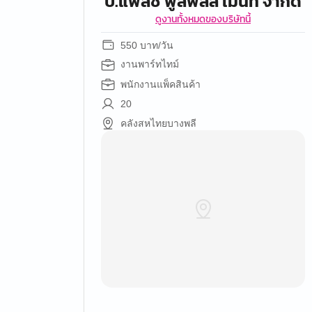
บ.แฟลช ฟูลฟิลล์ เม้นท์ จำกัด
ดูงานทั้งหมดของบริษัทนี้
550 บาท/วัน
งานพาร์ทไทม์
พนักงานแพ็คสินค้า
20
คลังสหไทยบางพลี