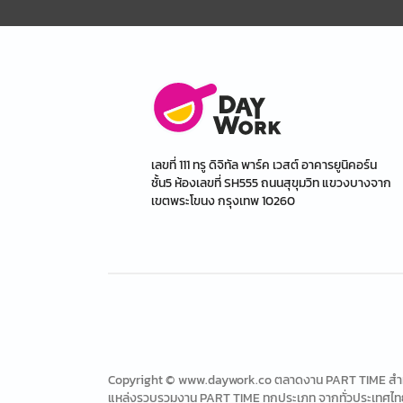
เลขที่ 111 ทรู ดิจิทัล พาร์ค เวสต์ อาคารยูนิคอร์น
ชั้น5 ห้องเลขที่ SH555 ถนนสุขุมวิท แขวงบางจาก
เขตพระโขนง กรุงเทพ 10260
Copyright © www.daywork.co ตลาดงาน PART TIME สำหรับ
แหล่งรวบรวมงาน PART TIME ทุกประเภท จากทั่วประเทศไท