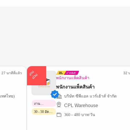
า
น
ด่
ว
27 นาทีที่แล้ว
32 น
ง
น
พนักงานแพ็คสินค้า
พนักงานแพ็คสินค้า
ะเทศไทย)
บริษัท ซีพีแอล แวร์เฮ้าส์ จำกัด
งาน
CPL Warehouse
พาร์ทไทม์
30 - 50 อัตรา/
360 - 480 บาท/วัน
วัน