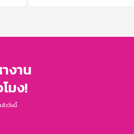
หางาน
่วโมง!
้ววันนี้