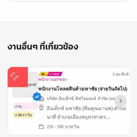
งานอื่นๆ ที่เกี่ยวข้อง
า
น
ด่
ว
2 ชม.ที่แล้ว
ง
น
พนักงานยกของ
พนักงานโหลดสินค้ามหาชัย (จ่ายวันถัดไป)
บริษัท อินเด็กซ์ ลิฟวิ่งมอลล์ จำกัด (มหาชน)
งาน
อินเด็กซ์ มหาชัย (ทีมคุณมานพ) ตำบล
พาร์ทไทม์
4 อัตรา/วัน
นาดี อำเภอเมืองสมุทรสาคร
สมุทรสาคร
250 - 500 บาท/วัน