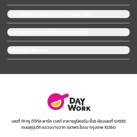
หางานแยกตามเขตในกรุงเทพมหานคร
หางานแยกตามจังหวัดในประเทศไทย
สำหรับผู้สมัครงาน
เลขที่ 111 ทรู ดิจิทัล พาร์ค เวสต์ อาคารยูนิคอร์น ชั้น5 ห้องเลขที่ SH555
ถนนสุขุมวิท แขวงบางจาก เขตพระโขนง กรุงเทพ 10260