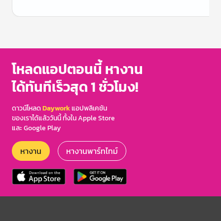
Item
1
of
3
โหลดแอปตอนนี้ หางาน
ได้ทันทีเร็วสุด 1 ชั่วโมง!
ดาวน์โหลด
Daywork
แอปพลิเคชัน
ของเราได้แล้ววันนี้ ทั้งใน Apple Store
และ Google Play
หางาน
หางานพาร์ทไทม์