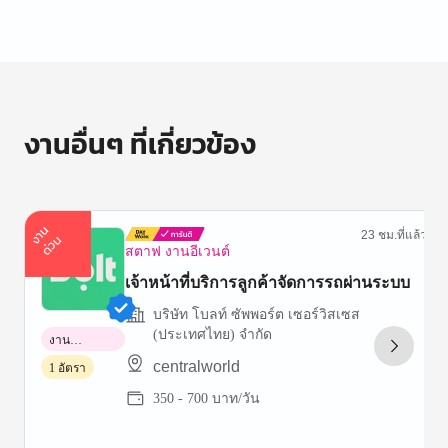
งานอื่นๆ ที่เกี่ยวข้อง
า
น
ด่
ว
23 ชม.ที่แล้ว
ง
น
สตาฟ งานอีเวนต์
เจ้าหน้าที่บริการลูกค้าจัดการรถผ่านระบบ
บริษัท โบลท์ ซัพพอร์ต เซอร์วิสเซส
(ประเทศไทย) จำกัด
งาน
พาร์ทไทม์
centralworld
1 อัตรา
350 - 700 บาท/วัน