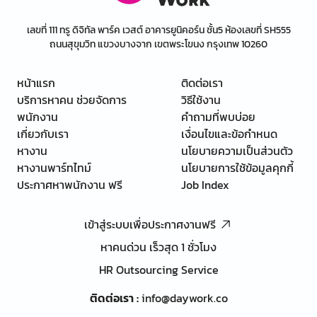
เลขที่ 111 ทรู ดิจิทัล พาร์ค เวสต์ อาคารยูนิคอร์น ชั้น5 ห้องเลขที่ SH555
ถนนสุขุมวิท แขวงบางจาก เขตพระโขนง กรุงเทพ 10260
หน้าแรก
ติดต่อเรา
บริการหาคน ช่วยจัดการ
วิธีใช้งาน
พนักงาน
คำถามที่พบบ่อย
เกี่ยวกับเรา
เงื่อนไขและข้อกำหนด
หางาน
นโยบายความเป็นส่วนตัว
หางานพาร์ทไทม์
นโยบายการใช้ข้อมูลคุกกี้
ประกาศหาพนักงาน ฟรี
Job Index
เข้าสู่ระบบเพื่อประกาศงานฟรี
หาคนด่วน เร็วสุด 1 ชั่วโมง
HR Outsourcing Service
ติดต่อเรา
:
info@daywork.co