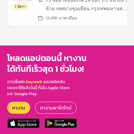
75 ซอย เทียนทะเล 19 แยก 1-1 แขวงท่า
1 อัตรา
ข้าม เขตบางขุนเทียน กรุงเทพมหานคร
10150 ประเทศไทย
16,000 บาท/เดือน
Item
1
of
3
โหลดแอปตอนนี้ หางาน
ได้ทันทีเร็วสุด 1 ชั่วโมง!
ดาวน์โหลด
Daywork
แอปพลิเคชัน
ของเราได้แล้ววันนี้ ทั้งใน Apple Store
และ Google Play
หางาน
หางานพาร์ทไทม์