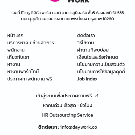
เลขที่ 111 ทรู ดิจิทัล พาร์ค เวสต์ อาคารยูนิคอร์น ชั้น5 ห้องเลขที่ SH555
ถนนสุขุมวิท แขวงบางจาก เขตพระโขนง กรุงเทพ 10260
หน้าแรก
ติดต่อเรา
บริการหาคน ช่วยจัดการ
วิธีใช้งาน
พนักงาน
คำถามที่พบบ่อย
เกี่ยวกับเรา
เงื่อนไขและข้อกำหนด
หางาน
นโยบายความเป็นส่วนตัว
หางานพาร์ทไทม์
นโยบายการใช้ข้อมูลคุกกี้
ประกาศหาพนักงาน ฟรี
Job Index
เข้าสู่ระบบเพื่อประกาศงานฟรี
หาคนด่วน เร็วสุด 1 ชั่วโมง
HR Outsourcing Service
ติดต่อเรา
:
info@daywork.co