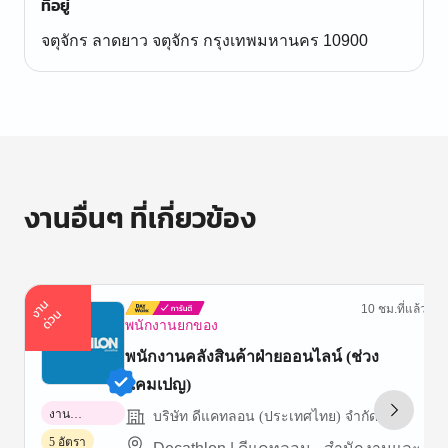
ที่อยู่
จตุจักร ลาดยาว จตุจักร กรุงเทพมหานคร 10900
งานอื่นๆ ที่เกี่ยวข้อง
า
น
ด่
ว
10 ชม.ที่แล้ว
ง
น
พนักงานยกของ
พนักงานคลังสินค้าฝ่ายออนไลน์ (ช่วง
แคมเปญ)
งาน
บริษัท ดีแคทลอน (ประเทศไทย) จำกัด
พาร์ทไทม์
5 อัตรา