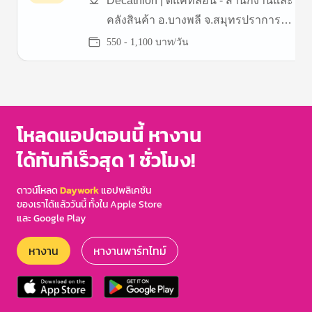
Decathlon | ดีแคทลอน - สำนักงานและ
คลังสินค้า อ.บางพลี จ.สมุทรปราการ
(บางนา กม.19)
550 - 1,100 บาท/วัน
Item
1
of
3
โหลดแอปตอนนี้ หางาน
ได้ทันทีเร็วสุด 1 ชั่วโมง!
ดาวน์โหลด
Daywork
แอปพลิเคชัน
ของเราได้แล้ววันนี้ ทั้งใน Apple Store
และ Google Play
หางาน
หางานพาร์ทไทม์