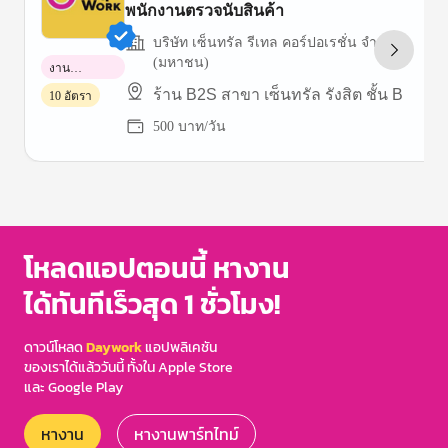
พนักงานตรวจนับสินค้า
บริษัท เซ็นทรัล รีเทล คอร์ปอเรชั่น จำกัด
(มหาชน)
งาน
พาร์ทไทม์
ร้าน B2S สาขา เซ็นทรัล รังสิต ชั้น B
10 อัตรา
500 บาท/วัน
Item
1
of
3
โหลดแอปตอนนี้ หางาน
ได้ทันทีเร็วสุด 1 ชั่วโมง!
ดาวน์โหลด
Daywork
แอปพลิเคชัน
ของเราได้แล้ววันนี้ ทั้งใน Apple Store
และ Google Play
หางาน
หางานพาร์ทไทม์