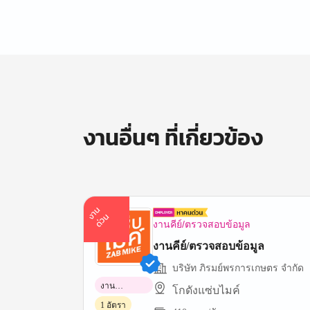
งานอื่นๆ ที่เกี่ยวข้อง
า
น
ด่
ว
ง
น
งานคีย์/ตรวจสอบข้อมูล
งานคีย์/ตรวจสอบข้อมูล
บริษัท ภิรมย์พรการเกษตร จำกัด
งาน
โกดังแซ่บไมค์
พาร์ทไทม์
1 อัตรา