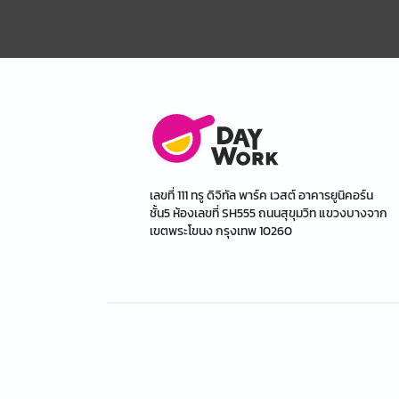
เลขที่ 111 ทรู ดิจิทัล พาร์ค เวสต์ อาคารยูนิคอร์น
ชั้น5 ห้องเลขที่ SH555 ถนนสุขุมวิท แขวงบางจาก
เขตพระโขนง กรุงเทพ 10260