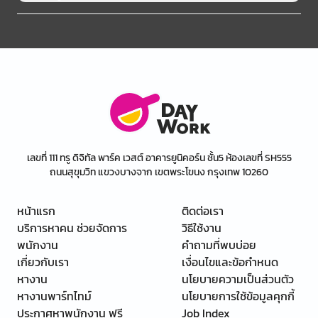
เลขที่ 111 ทรู ดิจิทัล พาร์ค เวสต์ อาคารยูนิคอร์น ชั้น5 ห้องเลขที่ SH555
ถนนสุขุมวิท แขวงบางจาก เขตพระโขนง กรุงเทพ 10260
หน้าแรก
ติดต่อเรา
บริการหาคน ช่วยจัดการ
วิธีใช้งาน
พนักงาน
คำถามที่พบบ่อย
เกี่ยวกับเรา
เงื่อนไขและข้อกำหนด
หางาน
นโยบายความเป็นส่วนตัว
หางานพาร์ทไทม์
นโยบายการใช้ข้อมูลคุกกี้
ประกาศหาพนักงาน ฟรี
Job Index