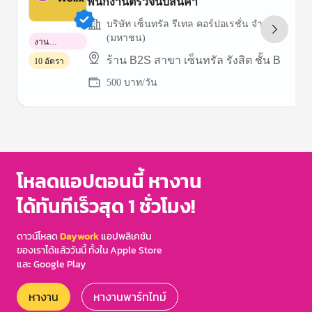
พนักงานตรวจนับสินค้า
บริษัท เซ็นทรัล รีเทล คอร์ปอเรชั่น จำกัด
(มหาชน)
งาน
พาร์ทไทม์
ร้าน B2S สาขา เซ็นทรัล รังสิต ชั้น B
10 อัตรา
500 บาท/วัน
Item
1
of
3
โหลดแอปตอนนี้ หางาน
ได้ทันทีเร็วสุด 1 ชั่วโมง!
ดาวน์โหลด
Daywork
แอปพลิเคชัน
ของเราได้แล้ววันนี้ ทั้งใน Apple Store
และ Google Play
หางาน
หางานพาร์ทไทม์