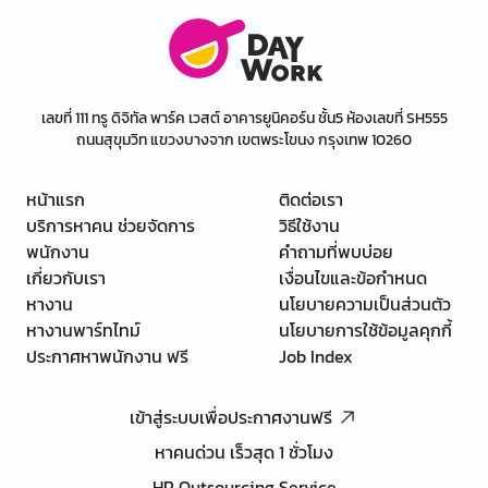
เลขที่ 111 ทรู ดิจิทัล พาร์ค เวสต์ อาคารยูนิคอร์น ชั้น5 ห้องเลขที่ SH555
ถนนสุขุมวิท แขวงบางจาก เขตพระโขนง กรุงเทพ 10260
หน้าแรก
ติดต่อเรา
บริการหาคน ช่วยจัดการ
วิธีใช้งาน
พนักงาน
คำถามที่พบบ่อย
เกี่ยวกับเรา
เงื่อนไขและข้อกำหนด
หางาน
นโยบายความเป็นส่วนตัว
หางานพาร์ทไทม์
นโยบายการใช้ข้อมูลคุกกี้
ประกาศหาพนักงาน ฟรี
Job Index
เข้าสู่ระบบเพื่อประกาศงานฟรี
หาคนด่วน เร็วสุด 1 ชั่วโมง
HR Outsourcing Service