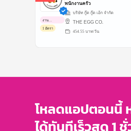
พนักงานครัว
บริษัท กู๊ด กู๊ด เอ้ก จํากัด
งาน
THE EGG CO.
พาร์ทไทม์
1 อัตรา
454.55 บาท/วัน
Item
1
of
3
โหลดแอปตอนนี้ 
ได้ทันทีเร็วสุด 1 ชั