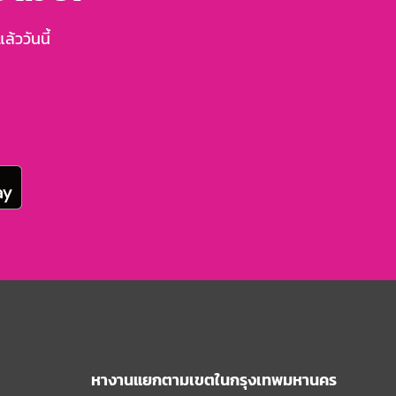
้ววันนี้
หางานแยกตามเขตในกรุงเทพมหานคร