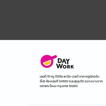
เลขที่ 111 ทรู ดิจิทัล พาร์ค เวสต์ อาคารยูนิคอร์น
ชั้น5 ห้องเลขที่ SH555 ถนนสุขุมวิท แขวงบางจาก
เขตพระโขนง กรุงเทพ 10260