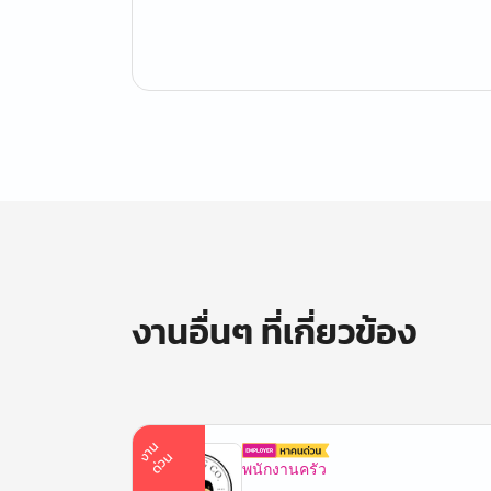
งานอื่นๆ ที่เกี่ยวข้อง
า
น
ด่
ว
ง
น
พนักงานครัว