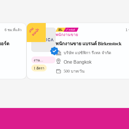
ง
น
แ
น
ะ
า
นำ
6 ชม.ที่แล้ว
1 
พนักงานขาย
บอร์ด
พนักงานขาย แบรนด์ Birkenstock
บริษัท แปซิฟิกา รีเทล จำกัด
งาน
One Bangkok
พาร์ทไทม์
1 อัตรา
500 บาท/วัน