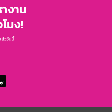
หางาน
่วโมง!
้ววันนี้