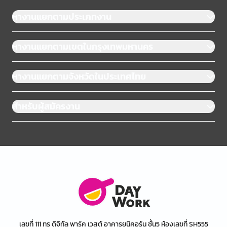
หางานแยกตามประเภทงาน
หางานแยกตามเขตในกรุงเทพมหานคร
หางานแยกตามจังหวัดในประเทศไทย
สำหรับผู้สมัครงาน
เลขที่ 111 ทรู ดิจิทัล พาร์ค เวสต์ อาคารยูนิคอร์น ชั้น5 ห้องเลขที่ SH555