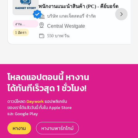
พนักงานแนะนำสินค้า (PC) - คีย์บอร์ด
บริษัท แกดเจ็ตสตอรี่ จำกัด
งาน
Central Westgate
พาร์ทไทม์
1 อัตรา
550 บาท/วัน
Item
1
of
3
โหลดแอปตอนนี้ หางาน
ได้ทันทีเร็วสุด 1 ชั่วโมง!
ดาวน์โหลด
Daywork
แอปพลิเคชัน
ของเราได้แล้ววันนี้ ทั้งใน Apple Store
และ Google Play
หางาน
หางานพาร์ทไทม์