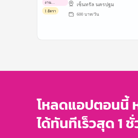
งาน
เซ็นทรัล นครปฐม
พาร์ทไทม์
1 อัตรา
600 บาท/วัน
Item
1
of
3
โหลดแอปตอนนี้ 
ได้ทันทีเร็วสุด 1 ชั