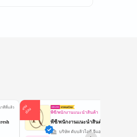
า
น
ด่
ว
าทีที่แล้ว
58 นาทีที่
ง
น
พีซี/พนักงานแนะนำสินค้า
resh
พีซี/พนักงานแนะนำสินค้า
บริษัท ดับบลิวไอดี จีแอล (ไทยแลนด์) จำกั