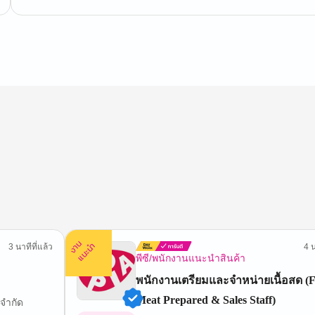
ง
น
แ
น
ะ
า
นำ
3 นาทีที่แล้ว
4 น
พีซี/พนักงานแนะนำสินค้า
พนักงานเตรียมและจำหน่ายเนื้อสด (F
Meat Prepared & Sales Staff)
 จำกัด