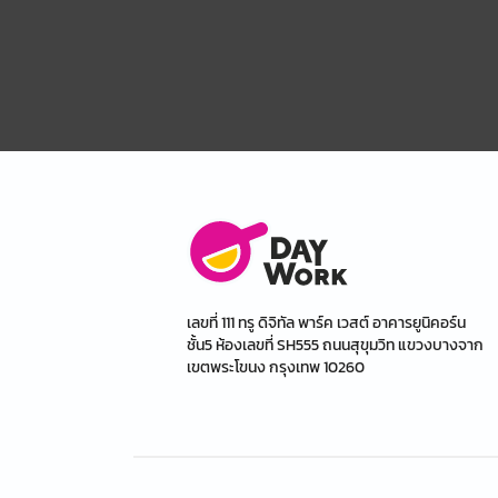
เลขที่ 111 ทรู ดิจิทัล พาร์ค เวสต์ อาคารยูนิคอร์น
ชั้น5 ห้องเลขที่ SH555 ถนนสุขุมวิท แขวงบางจาก
เขตพระโขนง กรุงเทพ 10260