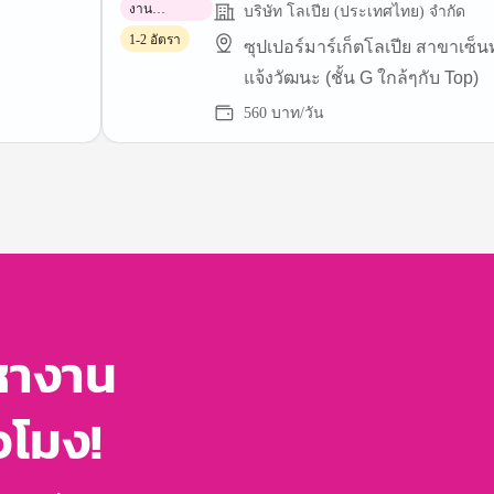
งาน
บริษัท โลเปีย (ประเทศไทย) จำกัด
พาร์ทไทม์
1-2 อัตรา
ซุปเปอร์มาร์เก็ตโลเปีย สาขาเซ็น
แจ้งวัฒนะ (ชั้น G ใกล้ๆกับ Top)
560 บาท/วัน
หางาน
่วโมง!