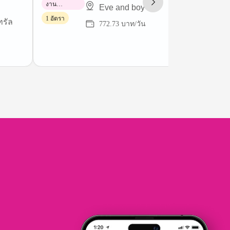
งาน
Eve and boy
พาร์ทไทม์
1 อัตรา
ทรัล
772.73 บาท/วัน