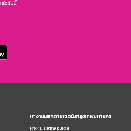
้ววันนี้
หางานแยกตามเขตในกรุงเทพมหานคร
หางาน เขตคลองเตย