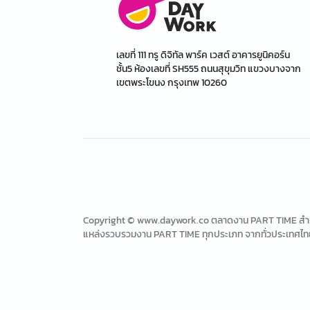
เลขที่ 111 ทรู ดิจิทัล พาร์ค เวสต์ อาคารยูนิคอร์น
ชั้น5 ห้องเลขที่ SH555 ถนนสุขุมวิท แขวงบางจาก
เขตพระโขนง กรุงเทพ 10260
Copyright © www.daywork.co ตลาดงาน PART TIME สำหรับ
แหล่งรวบรวมงาน PART TIME ทุกประเภท จากทั่วประเทศไท