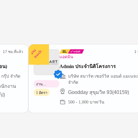
ง
น
แ
น
ะ
า
นำ
17 ชม.ที่แล้ว
1 
แอดมิน
ือน)
Admin ประจำนิติโครงการ
กรุ๊ป จำกัด
บริษัท สมาร์ท เซอร์วิส แอนด์ แมเนจเม
จำกัด
งาน
ำนักงาน
พาร์ทไทม์
Goodday สุขุมวิท 93(40159)
1 อัตรา
๊ป)
500 - 1,000 บาท/วัน