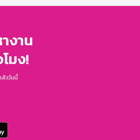
หางาน
่วโมง!
้ววันนี้