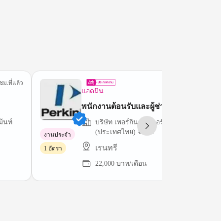
ชม.ที่แล้ว
1 ชม.ที่
แอดมิน
พนักงานต้อนรับและผู้ช่วยธุรการ
้นท์
บริษัท เพอร์กินเอลเมอร์ ไซแอนติฟิค
(ประเทศไทย) จำกัด
งานประจำ
เรนทรี
1 อัตรา
22,000 บาท/เดือน