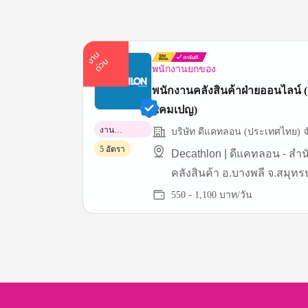
า
น
ด่
ว
ง
น
พนักงานยกของ
พนักงานคลังสินค้าฝ่ายออนไลน์ (
แคมเปญ)
งาน
บริษัท ดีแคทลอน (ประเทศไทย) จ
พาร์ทไทม์
5 อัตรา
Decathlon | ดีแคทลอน - สำ
คลังสินค้า อ.บางพลี จ.สมุท
(บางนา กม.19)
550 - 1,100 บาท/วัน
Item
1
of
3