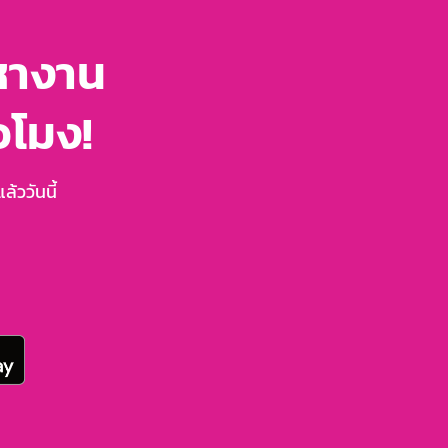
หางาน
่วโมง!
้ววันนี้