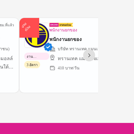
า
น
ด่
ว
ชม.ที่แล้ว
3 ชม.ที่
ง
น
พนักงานยกของ
F
พนักงานยกของ
มหาชน)
บริษัท ทรานเทค แมนเนจเม้นท์ กรุ๊ปส์ จำกั
งาน
่งมอลล์
ทรานเทค แมนเนจเม้นท์ กรุ๊ปส์ จำกัด
พาร์ทไทม์
3 อัตรา
ใต้ -
410 บาท/วัน