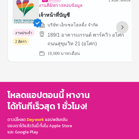
1 สัปดาห์ที่แล้ว
งานคีย์/ตรวจสอบข้อมูล
เจ้าหน้าที่บัญชี
บริษัท เอ็กเซลโฮลดิ้ง จำกัด
งานประจำ
189/1 อาคารแกรนด์ พาร์ควิว อโศก
2 อัตรา
ถนนสุขุมวิท 21 (อโศก)
18,000 บาท/เดือน
Item
1
of
3
โหลดแอปตอนนี้ หางาน
ได้ทันทีเร็วสุด 1 ชั่วโมง!
ดาวน์โหลด
Daywork
แอปพลิเคชัน
ของเราได้แล้ววันนี้ ทั้งใน Apple Store
และ Google Play