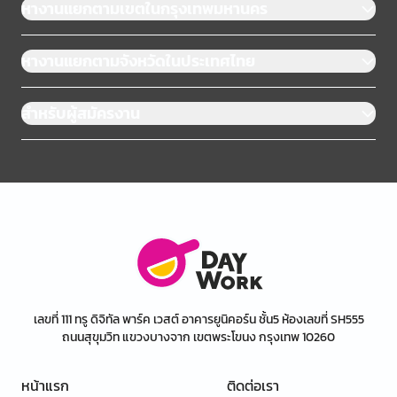
หางานแยกตามเขตในกรุงเทพมหานคร
หางานแยกตามจังหวัดในประเทศไทย
สำหรับผู้สมัครงาน
เลขที่ 111 ทรู ดิจิทัล พาร์ค เวสต์ อาคารยูนิคอร์น ชั้น5 ห้องเลขที่ SH555
ถนนสุขุมวิท แขวงบางจาก เขตพระโขนง กรุงเทพ 10260
หน้าแรก
ติดต่อเรา