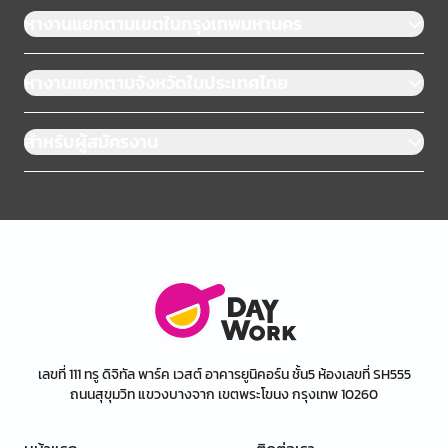
หางานแยกตามเขตในกรุงเทพมหานคร
หางานแยกตามจังหวัดในประเทศไทย
สำหรับผู้สมัครงาน
เลขที่ 111 ทรู ดิจิทัล พาร์ค เวสต์ อาคารยูนิคอร์น ชั้น5 ห้องเลขที่ SH555
ถนนสุขุมวิท แขวงบางจาก เขตพระโขนง กรุงเทพ 10260