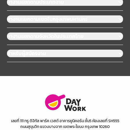
หางานแยกตามประเภทงาน
หางานแยกตามเขตในกรุงเทพมหานคร
หางานแยกตามจังหวัดในประเทศไทย
สำหรับผู้สมัครงาน
เลขที่ 111 ทรู ดิจิทัล พาร์ค เวสต์ อาคารยูนิคอร์น ชั้น5 ห้องเลขที่ SH555
ถนนสุขุมวิท แขวงบางจาก เขตพระโขนง กรุงเทพ 10260