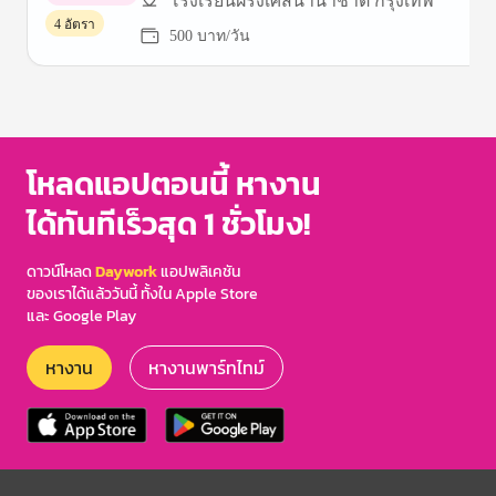
โรงเรียนฝรั่งเศสนานาชาติ กรุงเทพ
พาร์ทไทม์
4 อัตรา
500 บาท/วัน
Item
1
of
3
โหลดแอปตอนนี้ หางาน
ได้ทันทีเร็วสุด 1 ชั่วโมง!
ดาวน์โหลด
Daywork
แอปพลิเคชัน
ของเราได้แล้ววันนี้ ทั้งใน Apple Store
และ Google Play
หางาน
หางานพาร์ทไทม์