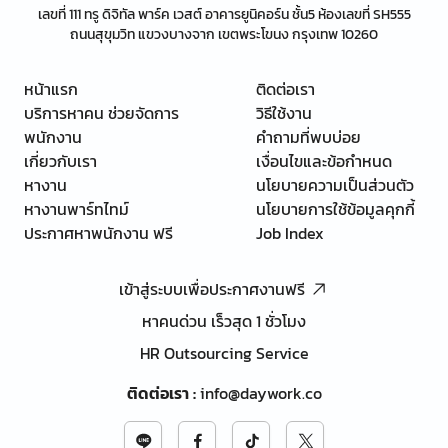
เลขที่ 111 ทรู ดิจิทัล พาร์ค เวสต์ อาคารยูนิคอร์น ชั้น5 ห้องเลขที่ SH555
ถนนสุขุมวิท แขวงบางจาก เขตพระโขนง กรุงเทพ 10260
หน้าแรก
ติดต่อเรา
บริการหาคน ช่วยจัดการ
วิธีใช้งาน
พนักงาน
คำถามที่พบบ่อย
เกี่ยวกับเรา
เงื่อนไขและข้อกำหนด
หางาน
นโยบายความเป็นส่วนตัว
หางานพาร์ทไทม์
นโยบายการใช้ข้อมูลคุกกี้
ประกาศหาพนักงาน ฟรี
Job Index
เข้าสู่ระบบเพื่อประกาศงานฟรี
หาคนด่วน เร็วสุด 1 ชั่วโมง
HR Outsourcing Service
ติดต่อเรา
:
info@daywork.co