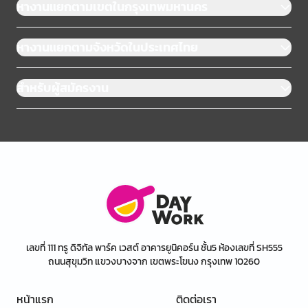
หางานแยกตามเขตในกรุงเทพมหานคร
หางานแยกตามจังหวัดในประเทศไทย
สำหรับผู้สมัครงาน
เลขที่ 111 ทรู ดิจิทัล พาร์ค เวสต์ อาคารยูนิคอร์น ชั้น5 ห้องเลขที่ SH555
ถนนสุขุมวิท แขวงบางจาก เขตพระโขนง กรุงเทพ 10260
หน้าแรก
ติดต่อเรา