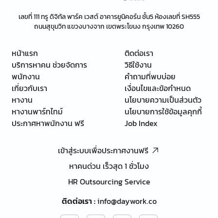
เลขที่ 111 ทรู ดิจิทัล พาร์ค เวสต์ อาคารยูนิคอร์น ชั้น5 ห้องเลขที่ SH555
ถนนสุขุมวิท แขวงบางจาก เขตพระโขนง กรุงเทพ 10260
หน้าแรก
ติดต่อเรา
บริการหาคน ช่วยจัดการ
วิธีใช้งาน
พนักงาน
คำถามที่พบบ่อย
เกี่ยวกับเรา
เงื่อนไขและข้อกำหนด
หางาน
นโยบายความเป็นส่วนตัว
หางานพาร์ทไทม์
นโยบายการใช้ข้อมูลคุกกี้
ประกาศหาพนักงาน ฟรี
Job Index
เข้าสู่ระบบเพื่อประกาศงานฟรี
หาคนด่วน เร็วสุด 1 ชั่วโมง
HR Outsourcing Service
ติดต่อเรา
:
info@daywork.co