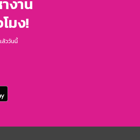
หางาน
่วโมง!
้ววันนี้