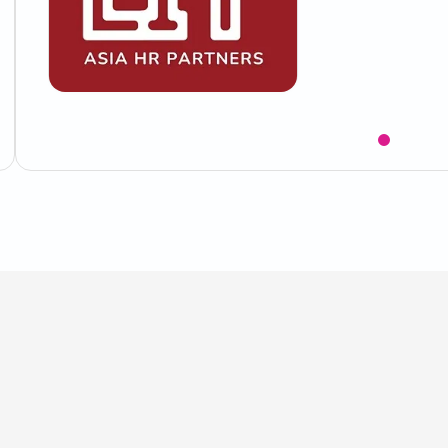
Item
1
of
1