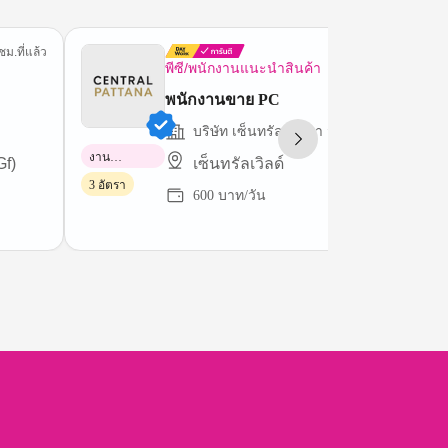
ชม.ที่แล้ว
15 ชม.ที่
พีซี/พนักงานแนะนำสินค้า
พนักงานขาย PC
บริษัท เซ็นทรัลพัฒนา จำกัด (มหาชน)
งาน
Gf)
เซ็นทรัลเวิลด์
พาร์ทไทม์
3 อัตรา
600 บาท/วัน