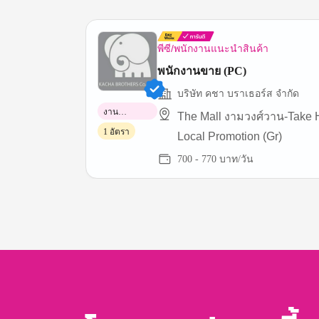
พีซี/พนักงานแนะนำสินค้า
พนักงานขาย (PC)
บริษัท คชา บราเธอร์ส จำกัด
งาน
The Mall งามวงศ์วาน-Take
พาร์ทไทม์
1 อัตรา
Local Promotion (Gr)
700 - 770 บาท/วัน
Item
1
of
3