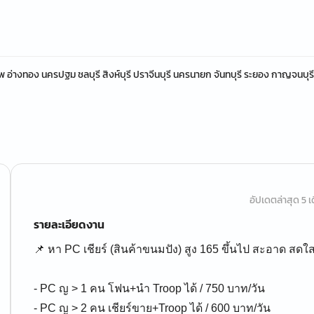
 อ่างทอง นครปฐม ชลบุรี สิงห์บุรี ปราจีนบุรี นครนายก จันทบุรี ระยอง กาญจนบุรี 
อัปเดตล่าสุด 5 เด
รายละเอียดงาน
📌 หา PC เชียร์ (สินค้าขนมปัง) สูง 165 ขึ้นไป สะอาด สดใ
- PC ญ > 1 คน โฟน+นำ Troop ได้ / 750 บาท/วัน
- PC ญ > 2 คน เชียร์ขาย+Troop ได้ / 600 บาท/วัน