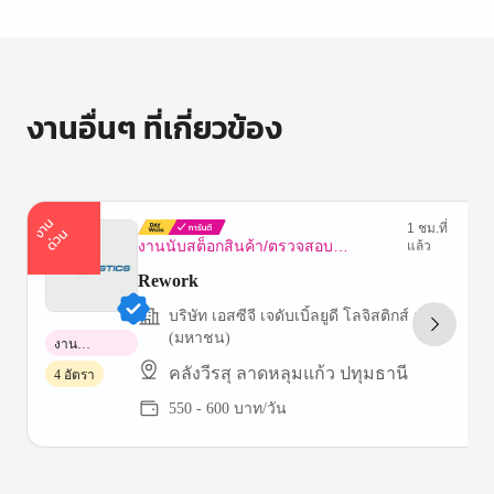
งานอื่นๆ ที่เกี่ยวข้อง
า
น
ด่
ว
1 ชม.ที่
ง
น
งานนับสต็อกสินค้า/ตรวจสอบ
แล้ว
ทรัพย์สิน
Rework
บริษัท เอสซีจี เจดับเบิ้ลยูดี โลจิสติกส์ จำกัด
(มหาชน)
งาน
พาร์ทไทม์
คลังวีรสุ ลาดหลุมแก้ว ปทุมธานี
4 อัตรา
550 - 600 บาท/วัน
Item
1