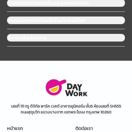
หางานแยกตามเขตในกรุงเทพมหานคร
หางานแยกตามจังหวัดในประเทศไทย
สำหรับผู้สมัครงาน
เลขที่ 111 ทรู ดิจิทัล พาร์ค เวสต์ อาคารยูนิคอร์น ชั้น5 ห้องเลขที่ SH555
ถนนสุขุมวิท แขวงบางจาก เขตพระโขนง กรุงเทพ 10260
หน้าแรก
ติดต่อเรา