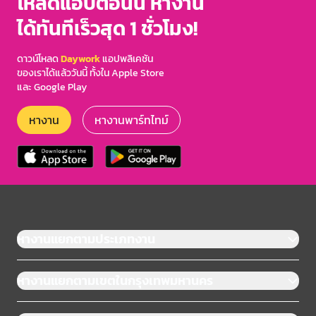
โหลดแอปตอนนี้ หางาน
ได้ทันทีเร็วสุด 1 ชั่วโมง!
ดาวน์โหลด
Daywork
แอปพลิเคชัน
ของเราได้แล้ววันนี้ ทั้งใน Apple Store
และ Google Play
หางาน
หางานพาร์ทไทม์
หางานแยกตามประเภทงาน
หางานแยกตามเขตในกรุงเทพมหานคร