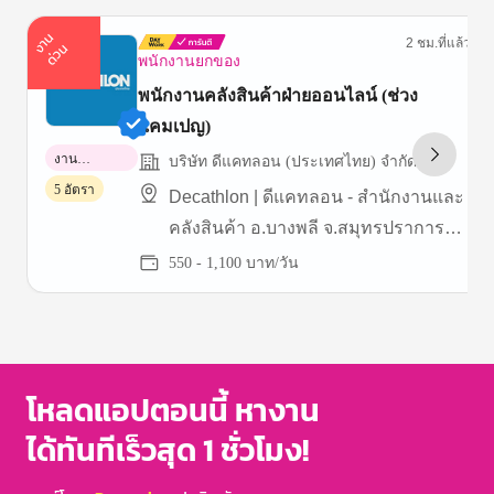
า
น
ด่
ว
2 ชม.ที่แล้ว
ง
น
พนักงานยกของ
พนักงานคลังสินค้าฝ่ายออนไลน์ (ช่วง
แคมเปญ)
งาน
บริษัท ดีแคทลอน (ประเทศไทย) จำกัด
พาร์ทไทม์
5 อัตรา
Decathlon | ดีแคทลอน - สำนักงานและ
คลังสินค้า อ.บางพลี จ.สมุทรปราการ
(บางนา กม.19)
550 - 1,100 บาท/วัน
Item
1
of
3
โหลดแอปตอนนี้ หางาน
ได้ทันทีเร็วสุด 1 ชั่วโมง!