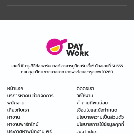
เลขที่ 111 ทรู ดิจิทัล พาร์ค เวสต์ อาคารยูนิคอร์น ชั้น5 ห้องเลขที่ SH555
ถนนสุขุมวิท แขวงบางจาก เขตพระโขนง กรุงเทพ 10260
หน้าแรก
ติดต่อเรา
บริการหาคน ช่วยจัดการ
วิธีใช้งาน
พนักงาน
คำถามที่พบบ่อย
เกี่ยวกับเรา
เงื่อนไขและข้อกำหนด
หางาน
นโยบายความเป็นส่วนตัว
หางานพาร์ทไทม์
นโยบายการใช้ข้อมูลคุกกี้
ประกาศหาพนักงาน ฟรี
Job Index