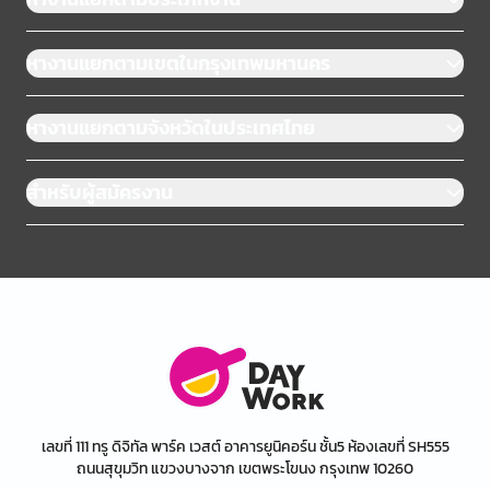
หางานแยกตามเขตในกรุงเทพมหานคร
หางานแยกตามจังหวัดในประเทศไทย
สำหรับผู้สมัครงาน
เลขที่ 111 ทรู ดิจิทัล พาร์ค เวสต์ อาคารยูนิคอร์น ชั้น5 ห้องเลขที่ SH555
ถนนสุขุมวิท แขวงบางจาก เขตพระโขนง กรุงเทพ 10260