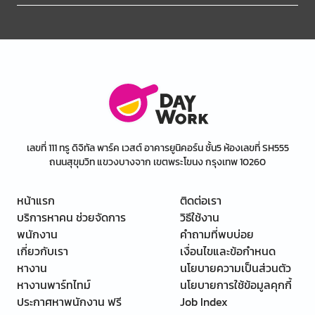
เลขที่ 111 ทรู ดิจิทัล พาร์ค เวสต์ อาคารยูนิคอร์น ชั้น5 ห้องเลขที่ SH555
ถนนสุขุมวิท แขวงบางจาก เขตพระโขนง กรุงเทพ 10260
หน้าแรก
ติดต่อเรา
บริการหาคน ช่วยจัดการ
วิธีใช้งาน
พนักงาน
คำถามที่พบบ่อย
เกี่ยวกับเรา
เงื่อนไขและข้อกำหนด
หางาน
นโยบายความเป็นส่วนตัว
หางานพาร์ทไทม์
นโยบายการใช้ข้อมูลคุกกี้
ประกาศหาพนักงาน ฟรี
Job Index