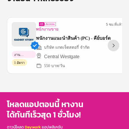
5 ชม.ที่แล้ว
พนักงานขาย
พนักงานแนะนำสินค้า (PC) - คีย์บอร์ด
บริษัท แกดเจ็ตสตอรี่ จำกัด
งาน
Central Westgate
พาร์ทไทม์
1 อัตรา
550 บาท/วัน
Item
1
of
3
โหลดแอปตอนนี้ หางาน
ได้ทันทีเร็วสุด 1 ชั่วโมง!
ดาวน์โหลด
Daywork
แอปพลิเคชัน