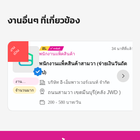
งานอื่นๆ ที่เกี่ยวข้อง
า
น
ด่
ว
34 นาทีที่แล้ว
ง
น
พนักงานแพ็คสินค้า
พนักงานแพ็คสินค้าสามวา (จ่ายเงินวันถัด
ไป)
งาน
บริษัท อี-เอ็มพาวเวอร์เมนท์ จำกัด
พาร์ทไทม์
จำนวนมาก
ถนนสามวา เขตมีนบุรี(คลัง JWD )
200 - 580 บาท/วัน
Item
1
of
3