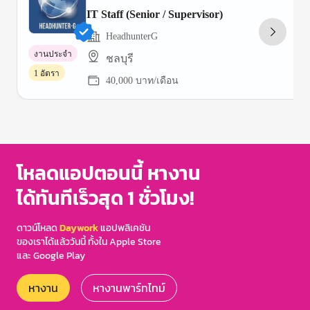
IT Staff (Senior / Supervisor)
HeadhunterG
งานประจำ
ชลบุรี
1 อัตรา
40,000 บาท/เดือน
Item
1
of
2
โหลดแอปตอนนี้ หางาน
ได้ทันทีเร็วสุด 1 ชั่วโมง!
ดาวน์โหลด
Daywork
แอปพลิเคชัน
ของเราได้แล้ววันนี้ ทั้งใน Apple Store
และ Google Play
หางาน
หางานพาร์ทไทม์