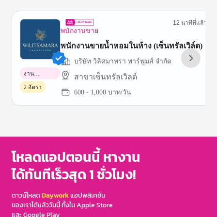
12 นาทีที่แล้ว
พนักงานขาย
พนักงานขายน้ำหอมในห้าง (เซ็นทรัลเวิล์ด)
บริษัท วิลิศมาหรา พาร์ฟูมส์ จำกัด
งาน
สาขาเซ็นทรัลเวิลด์
พาร์ทไทม์
2 อัตรา
600 - 1,000 บาท/วัน
Item
1
of
3
โหลดแอปตอนนี้ หางาน
ได้ทันทีเร็วสุด 1 ชั่วโมง!
ดาวน์โหลด
Daywork
แอปพลิเคชัน
ของเราได้แล้ววันนี้ ทั้งใน Apple Store
และ Google Play