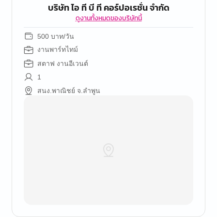
บริษัท ไอ ที บี ที คอร์ปอเรชั่น จำกัด
ดูงานทั้งหมดของบริษัทนี้
500 บาท/วัน
งานพาร์ทไทม์
สตาฟ งานอีเวนต์
1
สนง.พาณิชย์ จ.ลำพูน