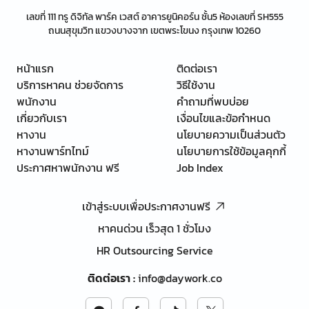
เลขที่ 111 ทรู ดิจิทัล พาร์ค เวสต์ อาคารยูนิคอร์น ชั้น5 ห้องเลขที่ SH555
ถนนสุขุมวิท แขวงบางจาก เขตพระโขนง กรุงเทพ 10260
หน้าแรก
ติดต่อเรา
บริการหาคน ช่วยจัดการ
วิธีใช้งาน
พนักงาน
คำถามที่พบบ่อย
เกี่ยวกับเรา
เงื่อนไขและข้อกำหนด
หางาน
นโยบายความเป็นส่วนตัว
หางานพาร์ทไทม์
นโยบายการใช้ข้อมูลคุกกี้
ประกาศหาพนักงาน ฟรี
Job Index
เข้าสู่ระบบเพื่อประกาศงานฟรี
หาคนด่วน เร็วสุด 1 ชั่วโมง
HR Outsourcing Service
ติดต่อเรา
:
info@daywork.co