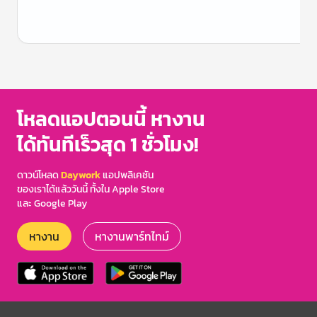
Item
1
of
3
โหลดแอปตอนนี้ หางาน
ได้ทันทีเร็วสุด 1 ชั่วโมง!
ดาวน์โหลด
Daywork
แอปพลิเคชัน
ของเราได้แล้ววันนี้ ทั้งใน Apple Store
และ Google Play
หางาน
หางานพาร์ทไทม์