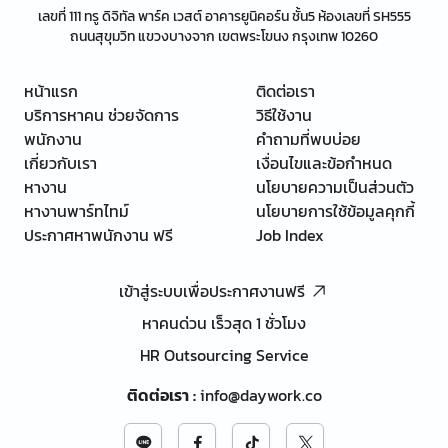
เลขที่ 111 ทรู ดิจิทัล พาร์ค เวสต์ อาคารยูนิคอร์น ชั้น5 ห้องเลขที่ SH555
ถนนสุขุมวิท แขวงบางจาก เขตพระโขนง กรุงเทพ 10260
หน้าแรก
ติดต่อเรา
บริการหาคน ช่วยจัดการ
วิธีใช้งาน
พนักงาน
คำถามที่พบบ่อย
เกี่ยวกับเรา
เงื่อนไขและข้อกำหนด
หางาน
นโยบายความเป็นส่วนตัว
หางานพาร์ทไทม์
นโยบายการใช้ข้อมูลคุกกี้
ประกาศหาพนักงาน ฟรี
Job Index
เข้าสู่ระบบเพื่อประกาศงานฟรี
หาคนด่วน เร็วสุด 1 ชั่วโมง
HR Outsourcing Service
ติดต่อเรา
:
info@daywork.co