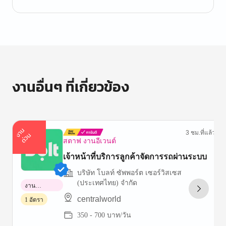
งานอื่นๆ ที่เกี่ยวข้อง
า
น
ด่
ว
3 ชม.ที่แล้ว
ง
น
สตาฟ งานอีเวนต์
เจ้าหน้าที่บริการลูกค้าจัดการรถผ่านระบบ
บริษัท โบลท์ ซัพพอร์ต เซอร์วิสเซส
(ประเทศไทย) จำกัด
งาน
พาร์ทไทม์
centralworld
1 อัตรา
350 - 700 บาท/วัน