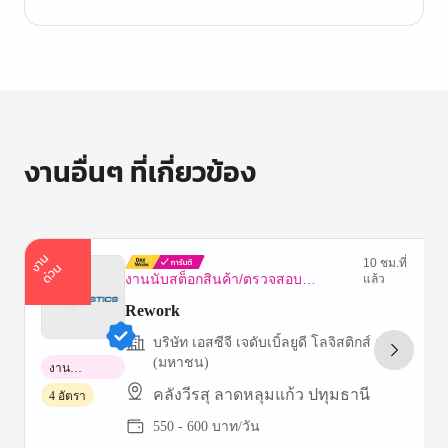
งานอื่นๆ ที่เกี่ยวข้อง
า
น
ด่
ว
10 ชม.ที่
ง
น
งานนับสต็อกสินค้า/ตรวจสอบ
แล้ว
ทรัพย์สิน
Rework
บริษัท เอสซีจี เจดับเบิ้ลยูดี โลจิสติกส์ จำกัด
(มหาชน)
งาน
พาร์ทไทม์
คลังวีรสุ ลาดหลุมแก้ว ปทุมธานี
4 อัตรา
550 - 600 บาท/วัน