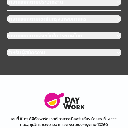
หางานแยกตามประเภทงาน
หางานแยกตามเขตในกรุงเทพมหานคร
หางานแยกตามจังหวัดในประเทศไทย
สำหรับผู้สมัครงาน
เลขที่ 111 ทรู ดิจิทัล พาร์ค เวสต์ อาคารยูนิคอร์น ชั้น5 ห้องเลขที่ SH555
ถนนสุขุมวิท แขวงบางจาก เขตพระโขนง กรุงเทพ 10260