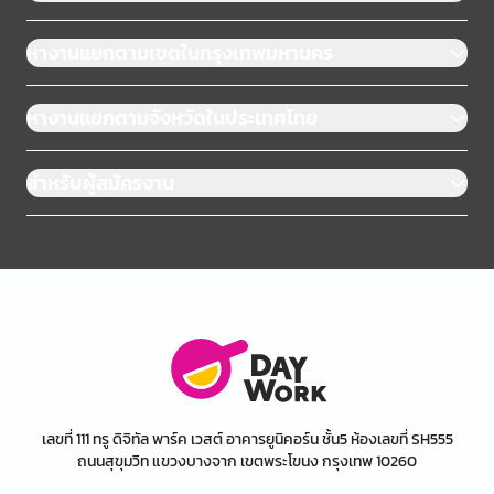
หางานแยกตามเขตในกรุงเทพมหานคร
หางานแยกตามจังหวัดในประเทศไทย
สำหรับผู้สมัครงาน
เลขที่ 111 ทรู ดิจิทัล พาร์ค เวสต์ อาคารยูนิคอร์น ชั้น5 ห้องเลขที่ SH555
ถนนสุขุมวิท แขวงบางจาก เขตพระโขนง กรุงเทพ 10260