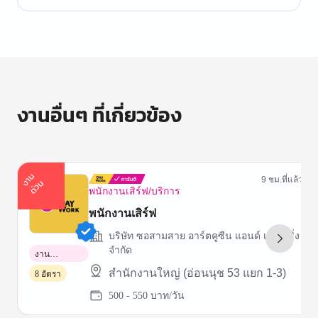
งานอื่นๆ ที่เกี่ยวข้อง
า
น
ด่
ว
9 ชม.ที่แล้ว
ง
น
พนักงานเสิร์ฟ/บริการ
พนักงานเสิร์ฟ
บริษัท ซอสามสาย อาร์ตคูซีน แอนด์ เคเตอริ่ง
จำกัด
งาน
พาร์ทไทม์
สำนักงานใหญ่ (อ่อนนุช 53 แยก 1-3)
8 อัตรา
500 - 550 บาท/วัน