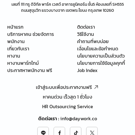
เลขที่ 111 ทรู ดิจิทัล พาร์ค เวสต์ อาคารยูนิคอร์น ชั้น5 ห้องเลขที่ SH555
ถนนสุขุมวิท แขวงบางจาก เขตพระโขนง กรุงเทพ 10260
หน้าแรก
ติดต่อเรา
บริการหาคน ช่วยจัดการ
วิธีใช้งาน
พนักงาน
คำถามที่พบบ่อย
เกี่ยวกับเรา
เงื่อนไขและข้อกำหนด
หางาน
นโยบายความเป็นส่วนตัว
หางานพาร์ทไทม์
นโยบายการใช้ข้อมูลคุกกี้
ประกาศหาพนักงาน ฟรี
Job Index
เข้าสู่ระบบเพื่อประกาศงานฟรี
หาคนด่วน เร็วสุด 1 ชั่วโมง
HR Outsourcing Service
ติดต่อเรา
:
info@daywork.co